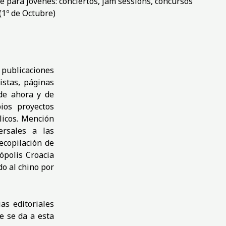
 para jóvenes: conciertos, jam sessions, concursos
(1º de Octubre)
s publicaciones
istas, páginas
de ahora y de
ios proyectos
licos. Mención
ersales a las
ecopilación de
ópolis Croacia
do al chino por
as editoriales
e se da a esta